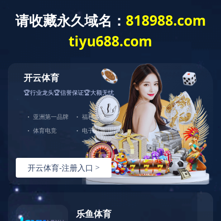
全国咨询热线：
0512-66721266
MK体育·(国际)官方网站
企业简介
新闻动态
产品展示
主要客户群
mksport
联系我们
热门关键词：
MK体育·(国际)官方网站盒
托盘
PVC
MK体育
·(国际)官方网站托盘
深圳MK体育·(国际)官方网站包装厂
无尘
无菌MK体育·(国际)官方网站
MK体育·(国际)官方网站厂
MK体育·(国际)官方网站
纸托
EPE(珍珠棉)
纸护角
纸箱
折盒
PE袋(气泡袋)
木制品
保丽龙