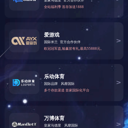
MK体育·(国际)官方网站
MK体育·(国际)官方网站
单反镜头包装盒
镜头保护盒
手机镜头周转抗静电盘